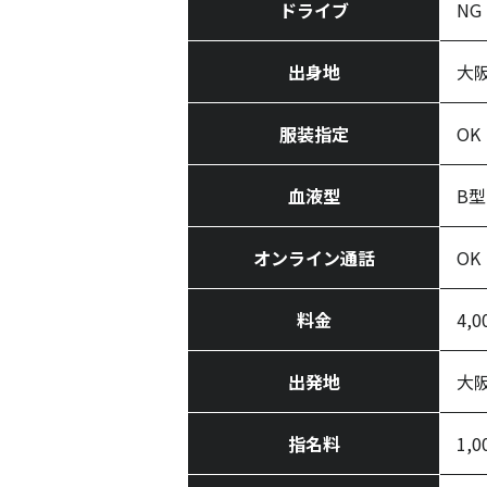
ドライブ
NG
出身地
大
服装指定
OK
血液型
B型
オンライン通話
OK
料金
4,
出発地
大
指名料
1,