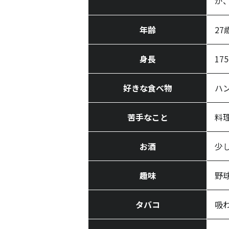
が
年齢
27
身長
17
好きな食べ物
ハ
苦手なこと
料
お酒
少
趣味
野
タバコ
吸