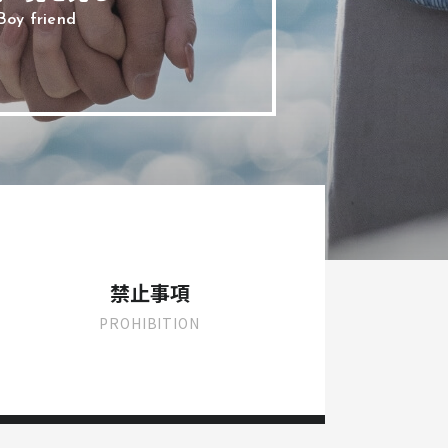
Boy friend
禁止事項
PROHIBITION